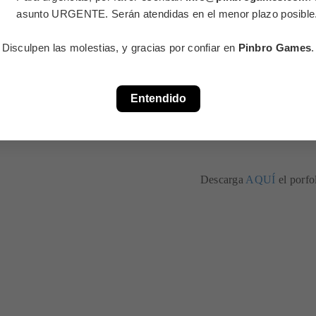
asunto URGENTE. Serán atendidas en el menor plazo posible
Disculpen las molestias, y gracias por confiar en
Pinbro Games
.
Entendido
Descarga
AQUÍ
el porf
MINIATURAS PAR
D
que necesites para tu proyecto.
Una
miniatura 3d
para tu juego 
oque espectacular.
giro de tuerca y llevarlo al sigui
añadido en
campañas de crowdf