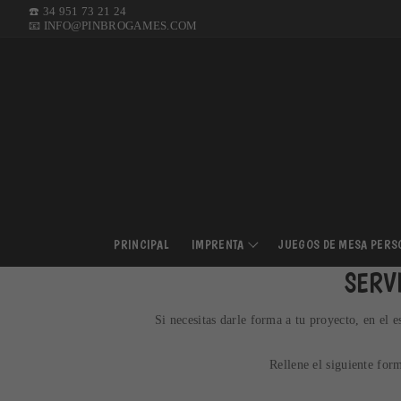
Ir
☎️ 34 951 73 21 24
📧 INFO@PINBROGAMES.COM
al
contenido
PRINCIPAL
IMPRENTA
JUEGOS DE MESA PERS
SERV
Si necesitas darle forma a tu proyecto, en el
Rellene el siguiente for