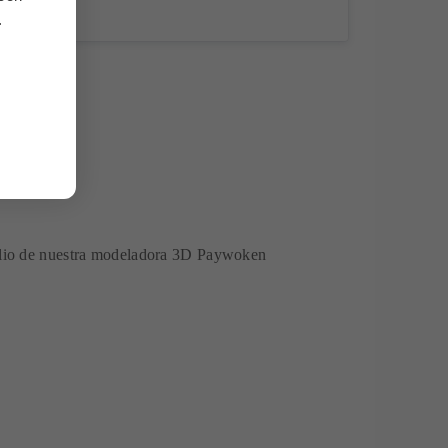
.
olio de nuestra modeladora 3D Paywoken
A JUEGOS DE MESA
puede ser un complemento perfecto para darle un
ente nivel. Además, son perfectas como valor
unding
.