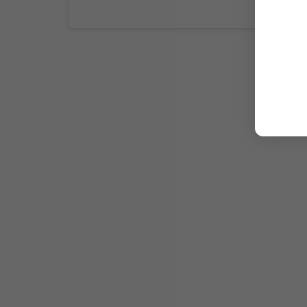
MODELADO DE PIEZAS 3D
En Pinbro Games podemos modelar las
piezas 3
Podrás imprimir PLA, resina o metal y darle un t