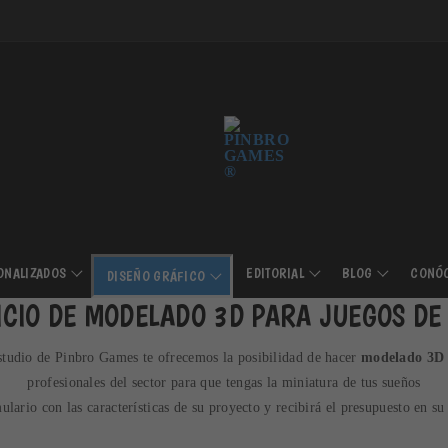
ONALIZADOS
EDITORIAL
BLOG
CONÓ
DISEÑO GRÁFICO
ICIO DE MODELADO 3D PARA JUEGOS DE
 estudio de Pinbro Games te ofrecemos la posibilidad de hacer
modelado 3D
profesionales del sector para que tengas la miniatura de tus sueños
mulario con las características de su proyecto y recibirá el presupuesto en s