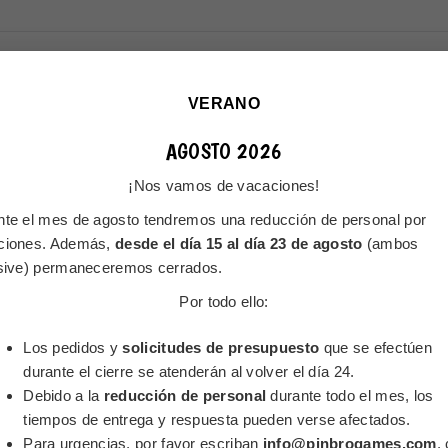
das sobre su proyecto?
s S.C. En ningún caso serán cedidos a terceros).
VERANO
AGOSTO 2026
¡Nos vamos de vacaciones!
nte el mes de agosto tendremos una reducción de personal por
ciones. Además,
desde el día 15 al día 23 de agosto
(ambos
usive) permaneceremos cerrados.
e Privacidad de Pinbro Games y consiento exprésamente el tratamiento de
Por todo ello:
Los pedidos y
solicitudes de presupuesto
que se efectúen
durante el cierre se atenderán al volver el día 24.
This popup will close in:
17
Debido a la
reducción de personal
durante todo el mes, los
ENVIAR SOLICITUD DE PRESUPUESTO
tiempos de entrega y respuesta pueden verse afectados.
Para urgencias, por favor escriban
info@pinbrogames.com
.