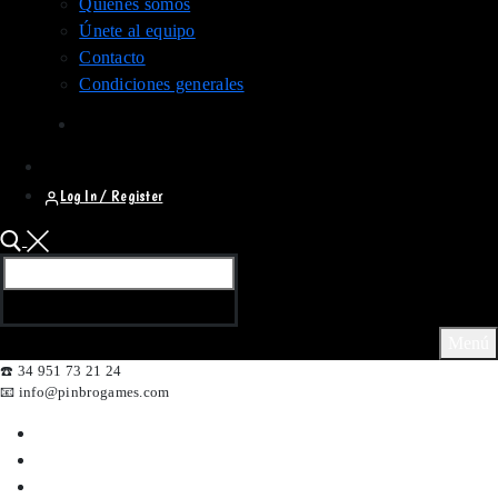
Quiénes somos
Únete al equipo
Contacto
Condiciones generales
Log In / Register
Buscar:
Menú
☎️ 34 951 73 21 24
📧 info@pinbrogames.com