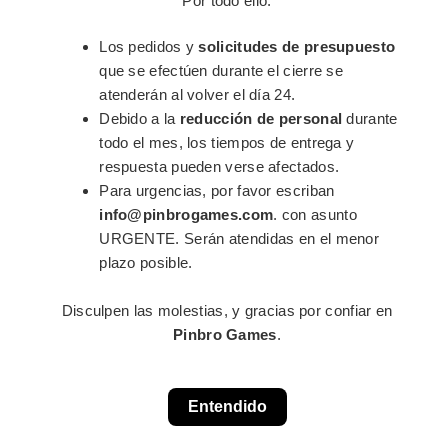
Por todo ello:
¡signos de exclamación!
Que siempre despierta al lector, y por
Los pedidos y
solicitudes de presupuesto
supuesto alguna que otra
guasa o bromilla
siempre resulta
que se efectúen durante el cierre se
atractiva.
atenderán al volver el día 24.
CLOSE
Debido a la
reducción de personal
durante
Explica cómo se te ocurrió comenzar este proyecto, las cosas
This popup will close in:
15
todo el mes, los tiempos de entrega y
que has hecho hasta ahora. Y además nunca viene mal que
respuesta pueden verse afectados.
expliques a que destinarás cada parte del dinero que recibas.
Para urgencias, por favor escriban
info@pinbrogames.com
. con asunto
RECUERDA:
Las campañas están pensadas para sacar
URGENTE. Serán atendidas en el menor
proyectos adelante que no podrían ver la luz de otra
plazo posible.
manera, NO está bien visto que las uses con ánimo de lucro
personal.
Lo que si puedes indicar es que el dinero restante lo
Disculpen las molestias, y gracias por confiar en
usarás para dar durabilidad a tu proyecto en el futuro
Pinbro Games
.
invirtiendo en próximas ediciones, así como emplearlo en
mejorar los componentes según los objetivos desbloqueables
(leer punto 3.3).
Entendido
3.1- LA IMAGEN: