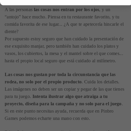
A las personas
las cosas nos entran por los ojos
, y un
“antojo” hace mucho. Piensa en tu restaurante favorito, y tu
comida favorita de ese lugar... ¿A que te apetecería hincarle el
diente?
Por supuesto estoy seguro que han cuidado la presentación de
ese exquisito manjar, pero también han cuidado los platos y
vasos, los cubiertos, la mesa y el mantel sobre el que comes...
hasta el propio local seguro que está cuidado al milímetro.
Las cosas nos gustan por toda la circunstancia que las
rodea, no solo por el propio producto
. Cuida los detalles.
Las imágenes no deben ser un copiar y pegar de las que tienes
para tu juego.
Intenta ilustrar algo que atraiga a tu
proyecto, diseña para la campaña y no solo para el juego
.
Si en este punto necesitas ayuda, recuerda que en Pinbro
Games podemos echarte una mano con esto.