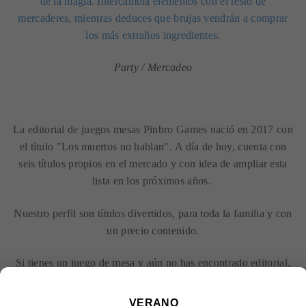
de la magia. Intercambia elementos con el resto de
mercaderes, mientras deduces que brujas vendrán a comprar
los más extraños ingredientes.
Party / Mercadeo
La editorial de juegos mesas Pinbro Games nació en 2017 con
el título "Los muertos no hablan".
A día de hoy, cuenta con
seis títulos propios en el mercado y con idea de ampliar esta
lista en los próximos años.
Nuestro perfil son títulos divertidos, para toda la familia y con
un precio contenido.
Si tienes un juego de mesa y aún no has encontrado editorial,
en Pinbro Games estamos abiertos a darle una oportunidad.
VERANO