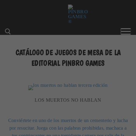
Ir
al
contenido
CATÁLOGO DE JUEGOS DE MESA DE LA
Buscar:
EDITORIAL PINBRO GAMES
LOS MUERTOS NO HABLAN
Conviértete en uno de los muertos de un cementerio y lucha
por resucitar. Juega con las palabras prohibidas, machaca a
tus contrincantes en una trepidante carrera por salir de la