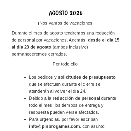
Ponte en contacto con nosotros y cuéntanos tu idea:
edicion@pinbrogames.com
AGOSTO 2026
¡Nos vamos de vacaciones!
Durante el mes de agosto tendremos una reducción
de personal por vacaciones. Además,
desde el día 15
al día 23 de agosto
(ambos inclusive)
permaneceremos cerrados.
Por todo ello:
Los pedidos y
solicitudes de presupuesto
que se efectúen durante el cierre se
atenderán al volver el día 24.
CLOSE
Debido a la
reducción de personal
durante
This popup will close in:
17
todo el mes, los tiempos de entrega y
respuesta pueden verse afectados.
Para urgencias, por favor escriban
info@pinbrogames.com
. con asunto