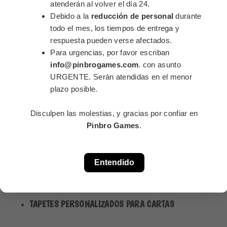
atenderán al volver el día 24.
tu juego y haz
CLOSE
Debido a la
reducción de personal
durante
que destaque
This popup will close in:
17
todo el mes, los tiempos de entrega y
sobre todos
respuesta pueden verse afectados.
tus competidores en el torneo o concurso.
Para urgencias, por favor escriban
info@pinbrogames.com
. con asunto
URGENTE. Serán atendidas en el menor
plazo posible.
TAPETES CUSTOMIZADOS PARA NEGOCIO.
Disculpen las molestias, y gracias por confiar en
¿Quieres destacar por encima de tus competidores? No
Pinbro Games
.
desaproveches la oportunidad de hacer tapetes premium
completamente personalizados. Además de para jugar, por su
Entendido
elegancia, sirven para adornar mesas de despachos de las
empresas, alfombrillas de ratón o barra de bar.
TAPETES PERSONALIZADOS PARA CARTAS