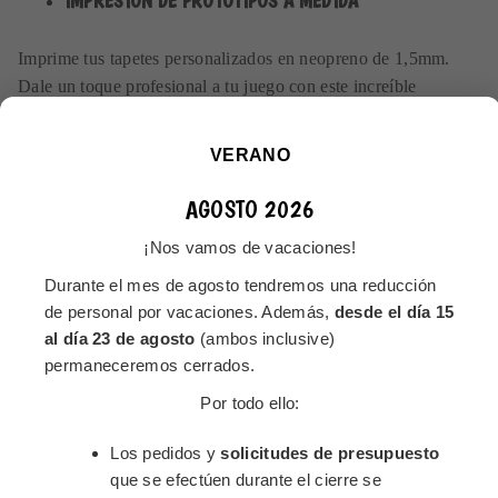
IMPRESIÓN DE PROTOTIPOS A MEDIDA
Imprime tus tapetes personalizados en neopreno de 1,5mm.
Dale un toque profesional a tu juego con este increíble
producto con gran calidad de impresión a todo color. Su
composición rugosa y antideslizante en su base junto con la
VERANO
gran calidad de material hace que la sensación durante las
partidas sea inmejorable.
AGOSTO 2026
¡Nos vamos de vacaciones!
TAPETES PERSONALIZADOS PARA EVENTOS Y
Durante el mes de agosto tendremos una reducción
TORNEOS
de personal por vacaciones. Además,
desde el día 15
al día 23 de agosto
(ambos inclusive)
¿Tienes un
permaneceremos cerrados.
evento de
Por todo ello:
juegos de
mesa?
Los pedidos y
solicitudes de presupuesto
Personaliza
que se efectúen durante el cierre se
tapetes para