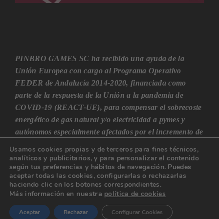
PINBRO GAMES SC ha recibido una ayuda de la
Unión Europea con cargo al Programa Operativo
FEDER de Andalucía 2014-2020, financiada como
parte de la respuesta de la Unión a la pandemia de
COVID-19 (REACT-UE), para compensar el sobrecoste
energético de gas natural y/o electricidad a pymes y
autónomos especialmente afectados por el incremento de
los precios del gas natural y la electricidad provocados
Usamos cookies propias y de terceros para fines técnicos,
por el impacto de la guerra de agresión de Rusia contra
analíticos y publicitarios, y para personalizar el contenido
según tus preferencias y hábitos de navegación. Puedes
Ucrania.
aceptar todas las cookies, configurarlas o rechazarlas
haciendo clic en los botones correspondientes.
nuestra
Más información en
política de cookies
Aceptar
Rechazar
Configurar Cookies