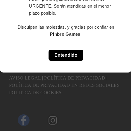
Solo tienes que indicar en el campo de otras consideraciones
URGENTE. Serán atendidas en el menor
que quieres saber el precio para estos sobresalientes acabados.
plazo posible.
Disculpen las molestias, y gracias por confiar en
Pinbro Games
.
Entendido
2026 Pinbro Games®. Todos los derechos reservados.
AVISO LEGAL
|
POLÍTICA DE PRIVACIDAD
|
POLÍTICA DE PRIVACIDAD EN REDES SOCIALES
|
POLÍTICA DE COOKIES