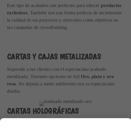
Este tipo de acabados son perfectos para ofrecer
productos
exclusivos
. También son una forma perfecta de incrementar
la calidad de tus proyectos y ofrecerlos como objetivos en
tus campañas de crowdfunding.
CARTAS Y CAJAS METALIZADAS
Soprende a tus clientes con el espectacular acabado
metalizado. Tenemos opciones en foil
Oro, plata y oro
rosa
. No dejarás a nadie indiferente con su espectacular
diseño.
CARTAS HOLOGRÁFICAS
Dale un acabado holograma a tus cartas y componentes. El