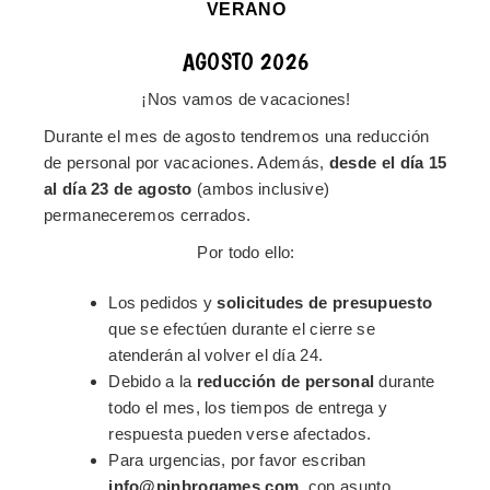
foil iridiscente
hará que los diseños resalten y brillen con la
VERANO
incidencia de la luz. Una terminación exclusiva para
proyectos exclusivos. Úsalo para destacar cartas de juego
AGOSTO 2026
especiales.
¡Nos vamos de vacaciones!
Durante el mes de agosto tendremos una reducción
OTROS LAMINADOS ESPECIALES
de personal por vacaciones. Además,
desde el día 15
al día 23 de agosto
(ambos inclusive)
También podemos ofrecerte terminaciones para tus cajas,
permaneceremos cerrados.
barajas y estuches en Linen, arena, goma, colores brillantes,
Por todo ello:
laminados brillo selectivo. Pregunta sin compromiso, lo
tenemos todo.
Los pedidos y
solicitudes de presupuesto
que se efectúen durante el cierre se
SOLICITA PRESUPUESTO CON ACABADOS
atenderán al volver el día 24.
ESPECIALES
CLOSE
Debido a la
reducción de personal
durante
This popup will close in:
17
todo el mes, los tiempos de entrega y
¿A qué esperas? Solicitanos presupuesto y pregunta por estas
respuesta pueden verse afectados.
increíbles terminaciones.
Para urgencias, por favor escriban
info@pinbrogames.com
. con asunto