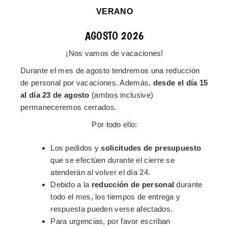
cualquier momento desde el [panel de configuración de
VERANO
cookies].
AGOSTO 2026
También puedes eliminar las cookies almacenadas en tu
navegador o configurar este para impedir su instalación. Las
¡Nos vamos de vacaciones!
instrucciones varían según el navegador:
Durante el mes de agosto tendremos una reducción
de personal por vacaciones. Además,
desde el día 15
Google Chrome
al día 23 de agosto
(ambos inclusive)
permaneceremos cerrados.
Mozilla Firefox
Por todo ello:
Safari
Los pedidos y
solicitudes de presupuesto
que se efectúen durante el cierre se
Microsoft Edge
atenderán al volver el día 24.
CLOSE
Debido a la
reducción de personal
durante
TRANSFERENCIAS INTERNACIONALES
This popup will close in:
17
todo el mes, los tiempos de entrega y
respuesta pueden verse afectados.
En algunos casos, los proveedores de cookies (como Google o
Para urgencias, por favor escriban
Facebook) pueden realizar transferencias internacionales de