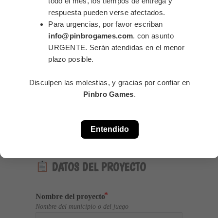
todo el mes, los tiempos de entrega y
respuesta pueden verse afectados.
Solicita tu presupuesto personalizado
y te
Para urgencias, por favor escriban
asesoraremos en todo el proceso.
info@pinbrogames.com
. con asunto
URGENTE. Serán atendidas en el menor
info@pinbrogames.com
plazo posible.
Fabricado en Alhaurín de la Torre (Málaga,
España)
Disculpen las molestias, y gracias por confiar en
Pinbro Games
.
SOLICITUD DE 
FABRICACIÓN DE JUEGO 
Entendido
TIPO MONOPOLY
 DATOS DEL PROYECTO
Nombre del proyecto
Nombre del municipio o del juego