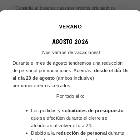
Consulta al instante nuestros precios orientativos
para juegos estándar personalizados en pequeñas
cantidades:
VERANO
(Ideal para proyectos personales, regalos de grupo,
AGOSTO 2026
campañas pequeñas o prototipos)
¡Nos vamos de vacaciones!
¿TIENES UN PROYECTO GRANDE O
Durante el mes de agosto tendremos una reducción
ESPECIAL?
de personal por vacaciones. Además,
desde el día 15
al día 23 de agosto
(ambos inclusive)
Si buscas una producción a gran escala, acabados
permaneceremos cerrados.
especiales o una propuesta personalizada desde cero,
Por todo ello:
estamos aquí para ayudarte.
Los pedidos y
solicitudes de presupuesto
Juegos turísticos para ciudades
que se efectúen durante el cierre se
Campañas de marketing masivo
atenderán al volver el día 24.
Producciones para venta en retail o exportación
CLOSE
Debido a la
reducción de personal
durante
Juegos educativos a gran escala
This popup will close in:
16