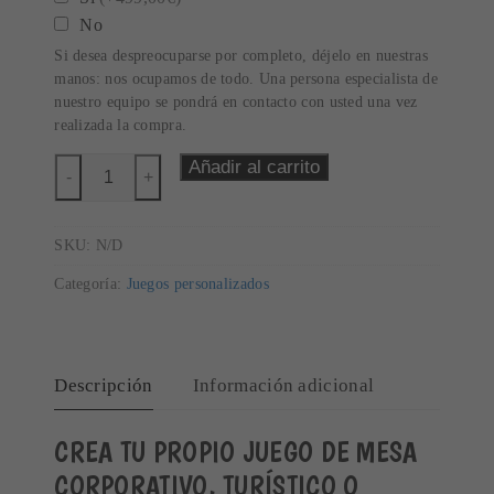
No
Si desea despreocuparse por completo, déjelo en nuestras
manos: nos ocupamos de todo. Una persona especialista de
nuestro equipo se pondrá en contacto con usted una vez
realizada la compra.
Añadir al carrito
-
+
Juegos
de
SKU:
N/D
Mesa
Personalizados
Categoría:
Juegos personalizados
tipo
Monopoly
cantidad
Descripción
Información adicional
CREA TU PROPIO JUEGO DE MESA
CORPORATIVO, TURÍSTICO O