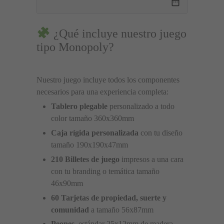
date_range
 ¿Qué incluye nuestro juego 
tipo Monopoly?
Nuestro juego incluye todos los componentes 
necesarios para una experiencia completa:
Tablero plegable
 personalizado a todo 
color tamaño 360x360mm
Caja rígida personalizada
 con tu diseño 
tamaño 190x190x47mm
210 Billetes de juego
 impresos a una cara 
con tu branding o temática tamaño 
46x90mm
60 Tarjetas de propiedad, suerte y 
comunidad
 a tamaño 56x87mm
Peones 
 estándar 25x12mm de madera