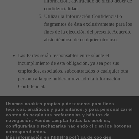
información, advirtiendo de dicho deber de
confidencialidad.
Utilizar la Información Confidencial o
fragmentos de ésta exclusivamente para los
fines de la ejecución del presente Acuerdo,
absteniéndose de cualquier otro uso.
Las Partes serán responsables entre sí ante el
incumplimiento de esta obligación, ya sea por sus
empleados, asociados, subcontratados o cualquier otra
persona a la que hubieran revelado la Información
Confidencial.
En caso de que exista legislación vigente en materia de
Usamos cookies propias y de terceros para fines
técnicos, analíticos y publicitarios, y para personalizar el
protección de datos de carácter personal, las Partes
contenido según tus preferencias y hábitos de
declaran su reconocimiento y respeto hacia la misma.
navegación. Puedes aceptar todas las cookies,
configurarlas o rechazarlas haciendo clic en los botones
correspondientes.
1
Más información en
nuestra
política de cookies