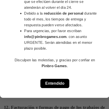
que se efectúen durante el cierre se
declarada nula por sentencia judicial firme, no se verán
atenderán al volver el día 24.
afectadas el resto de estipulaciones, mismas que gozarán de
CLOSE
Debido a la
reducción de personal
durante
This popup will close in:
15
plena validez jurídica.
todo el mes, los tiempos de entrega y
respuesta pueden verse afectados.
Las partes contratantes se comprometen a renegociar y sustituir
Para urgencias, por favor escriban
la cláusula o cláusulas afectadas que resultaran nulas y a
info@pinbrogames.com
. con asunto
incorporarlas al resto de las condiciones generales de
URGENTE. Serán atendidas en el menor
contratación.
plazo posible.
11. Ley aplicable y jurisdicción
Disculpen las molestias, y gracias por confiar en
Pinbro Games
.
Para toda cuestión litigiosa o que incumba a la página web
www.pinbrogames.com, será de aplicación la legislación
española, siendo competentes para la resolución de todos los
Entendido
conflictos derivados o relacionados con el uso del presente
sitio web, los Juzgados y Tribunales de Málaga.
12. Facturación y formas de pago de los trabajos de