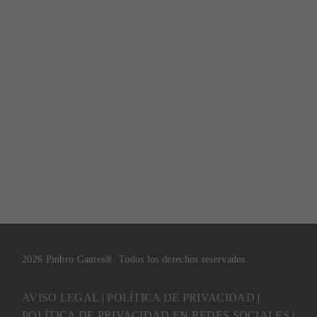
2026 Pinbro Games®. Todos los derechos reservados.
AVISO LEGAL
|
POLÍTICA DE PRIVACIDAD
|
POLÍTICA DE PRIVACIDAD EN REDES SOCIALES
|