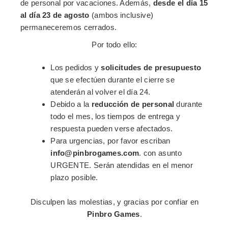
de personal por vacaciones. Además,
desde el día 15
al día 23 de agosto
(ambos inclusive)
permaneceremos cerrados.
Por todo ello:
Los pedidos y
solicitudes de presupuesto
que se efectúen durante el cierre se
atenderán al volver el día 24.
CLOSE
Debido a la
reducción de personal
durante
This popup will close in:
14
todo el mes, los tiempos de entrega y
¿LISTO PARA LLEVARLO A CABO?
respuesta pueden verse afectados.
Para urgencias, por favor escriban
Completa el formulario y solicita acceso a nuestras tarifas
info@pinbrogames.com
. con asunto
URGENTE. Serán atendidas en el menor
profesionales.
plazo posible.
Disculpen las molestias, y gracias por confiar en
Pinbro Games
.