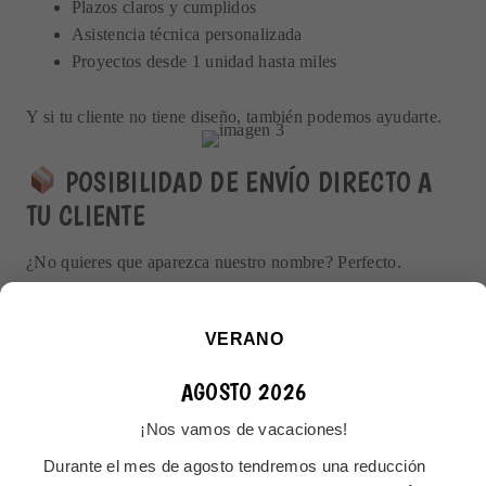
Plazos claros y cumplidos
Asistencia técnica personalizada
Proyectos desde 1 unidad hasta miles
Y si tu cliente no tiene diseño, también podemos ayudarte.
POSIBILIDAD DE ENVÍO DIRECTO A
TU CLIENTE
¿No quieres que aparezca nuestro nombre? Perfecto.
Podemos hacer el envío directamente a tu cliente, con
embalaje neutro y sin ninguna referencia a Pinbro.
VERANO
Así parecerá que
lo has fabricado tú
mismo.
AGOSTO 2026
¡Nos vamos de vacaciones!
Durante el mes de agosto tendremos una reducción